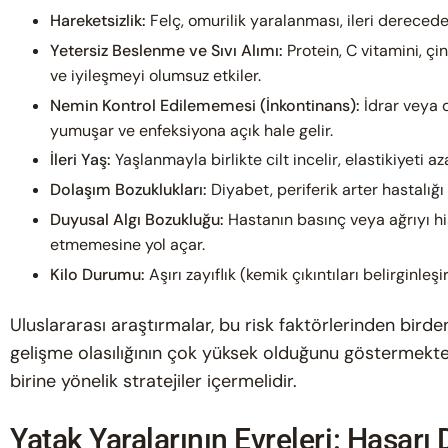
Hareketsizlik:
Felç, omurilik yaralanması, ileri derecede 
Yetersiz Beslenme ve Sıvı Alımı:
Protein, C vitamini, çin
ve iyileşmeyi olumsuz etkiler.
Nemin Kontrol Edilememesi (İnkontinans):
İdrar veya d
yumuşar ve enfeksiyona açık hale gelir.
İleri Yaş:
Yaşlanmayla birlikte cilt incelir, elastikiyeti aza
Dolaşım Bozuklukları:
Diyabet, periferik arter hastalığ
Duyusal Algı Bozukluğu:
Hastanın basınç veya ağrıyı hi
etmemesine yol açar.
Kilo Durumu:
Aşırı zayıflık (kemik çıkıntıları belirginleş
Uluslararası araştırmalar, bu risk faktörlerinden birde
gelişme olasılığının çok yüksek olduğunu göstermektedi
birine yönelik stratejiler içermelidir.
Yatak Yaralarının Evreleri: Hasar