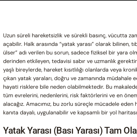
Uzun süreli hareketsizlik ve sürekli basınç, vücutta z
açabilir. Halk arasında “yatak yarası” olarak bilinen, t
ülser” adı verilen bu sorun, sadece fiziksel bir yara o
derinden etkileyen, tedavisi sabır ve uzmanlık gerektir
yaşlı bireylerde, hareket kısıtlılığı olanlarda veya kr
çıkan yatak yaraları, doğru ve zamanında müdahale ed
hayati risklere bile neden olabilmektedir. Bu makaled
tüm evrelerini, nedenlerini, risk faktörlerini ve en öne
alacağız. Amacımız, bu zorlu süreçle mücadele eden ha
kanıta dayalı, uygulanabilir ve kapsamlı bir yol haritas
Yatak Yarası (Bası Yarası) Tam Ol