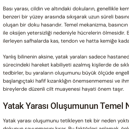
Bası yarası, cildin ve altındaki dokuların, genellikle kem
benzeri bir yüzey arasında sıkışarak uzun süreli ba
oluşan bir doku hasarıdır. Temel mekanizma, basıncın
ile oksijen yetersizliği nedeniyle hücrelerin ölmesidir. 
ilerleyen safhalarda kas, tendon ve hatta kemiğe kadar
Yanlış bilinenin aksine, yatak yaraları sadece hastan
sürecindeki hareket kabiliyeti azalmış kişilerde de sıklı
tedbirler, bu yaraların oluşumunu büyük ölçüde engelley
başlangıçtaki hafif kızarıklığın önemsenmemesi ve ihma
bireylerde düzenli cilt muayenesi hayati önem taşır.
Yatak Yarası Oluşumunun Temel Ne
Yatak yarası oluşumunu tetikleyen tek bir neden yoktur
dokunun savunmasını kırar. Bu faktörleri anlamak, önle