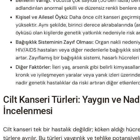
Benlerin Varlığı:
Vücutta çok sayıda (50’den fazla) ben
adlandırılan anormal şekilli ve düzensiz renkli benlere s
Kişisel ve Ailesel Öykü:
Daha önce cilt kanseri geçirmiş 
yüksektir. Aynı şekilde, birinci derece akrabalarında (a
öyküsü olan kişilerde genetik yatkınlık nedeniyle risk ar
Bağışıklık Sisteminin Zayıf Olması:
Organ nakli nedeniyle
HIV/AIDS hastaları veya diğer nedenlerle bağışıklık sist
artar. Zayıflamış bir bağışıklık sistemi, hasarlı hücrel
Diğer Faktörler:
İleri yaş, arsenik gibi belirli kimyasa
kronik ve iyileşmeyen yaralar veya yanık izleri üzerin
nadir genetik hastalıklar da riski artıran diğer etkenlerd
Cilt Kanseri Türleri: Yaygın ve Nadi
İncelenmesi
Cilt kanseri tek bir hastalık değildir; köken aldığı hücr
türlere ayrılır. Bu türleri yaygınlık ve tehlike potansiye