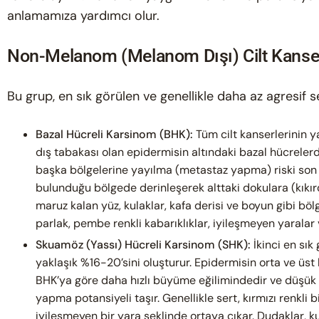
anlamamıza yardımcı olur.
Non-Melanom (Melanom Dışı) Cilt Kanser
Bu grup, en sık görülen ve genellikle daha az agresif se
Bazal Hücreli Karsinom (BHK):
Tüm cilt kanserlerinin y
dış tabakası olan epidermisin altındaki bazal hücreler
başka bölgelerine yayılma (metastaz yapma) riski son
bulunduğu bölgede derinleşerek alttaki dokulara (kıkırd
maruz kalan yüz, kulaklar, kafa derisi ve boyun gibi böl
parlak, pembe renkli kabarıklıklar, iyileşmeyen yaralar
Skuamöz (Yassı) Hücreli Karsinom (SHK):
İkinci en sık
yaklaşık %16-20’sini oluşturur. Epidermisin orta ve üs
BHK’ya göre daha hızlı büyüme eğilimindedir ve düşük 
yapma potansiyeli taşır. Genellikle sert, kırmızı renkli 
iyileşmeyen bir yara şeklinde ortaya çıkar. Dudaklar, kul