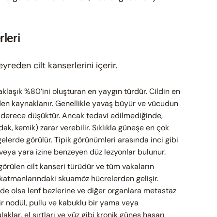
leri
yreden cilt kanserlerini içerir.
aklaşık %80’ini oluşturan en yaygın türdür. Cildin en
den kaynaklanır. Genellikle yavaş büyür ve vücudun
 derece düşüktür. Ancak tedavi edilmediğinde,
ak, kemik) zarar verebilir. Sıklıkla güneşe en çok
gelerde görülür. Tipik görünümleri arasında inci gibi
 veya yara izine benzeyen düz lezyonlar bulunur.
 görülen cilt kanseri türüdür ve tüm vakaların
t katmanlarındaki skuamöz hücrelerden gelişir.
de olsa lenf bezlerine ve diğer organlara metastaz
bir nodül, pullu ve kabuklu bir yama veya
aklar, el sırtları ve yüz gibi kronik güneş hasarı