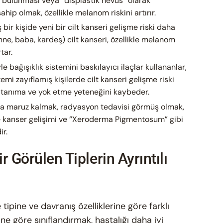
 bulunması veya “displastik nevüs” olarak
ahip olmak, özellikle melanom riskini artırır.
bir kişide yeni bir cilt kanseri gelişme riski daha
nne, baba, kardeş) cilt kanseri, özellikle melanom
tar.
 bağışıklık sistemini baskılayıcı ilaçlar kullananlar,
emi zayıflamış kişilerde cilt kanseri gelişme riski
eri tanıma ve yok etme yeteneğini kaybeder.
llara maruz kalmak, radyasyon tedavisi görmüş olmak,
de kanser gelişimi ve “Xeroderma Pigmentosum” gibi
ir.
r Görülen Tiplerin Ayrıntılı
e tipine ve davranış özelliklerine göre farklı
line göre sınıflandırmak, hastalığı daha iyi