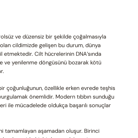
trolsüz ve düzensiz bir şekilde çoğalmasıyla
 olan cildimizde gelişen bu durum, dünya
il etmektedir. Cilt hücrelerinin DNA’sında
me ve yenilenme döngüsünü bozarak kötü
r.
 bir çoğunluğunun, özellikle erken evrede teşhis
u vurgulamak önemlidir. Modern tıbbın sunduğu
seri ile mücadelede oldukça başarılı sonuçlar
irini tamamlayan aşamadan oluşur. Birinci