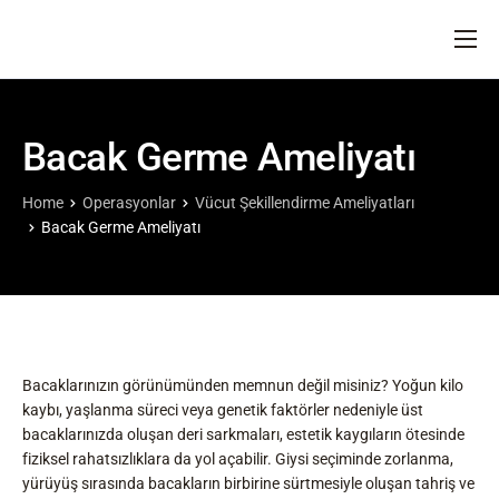
ANA SAYFA
HAKKIMIZDA
Bacak Germe Ameliyatı
DOKTORLARIMIZ
OPERASYONLAR
Home
Operasyonlar
Vücut Şekillendirme Ameliyatları
Bacak Germe Ameliyatı
BLOG
İLETIŞIM
Bacaklarınızın görünümünden memnun değil misiniz? Yoğun kilo
kaybı, yaşlanma süreci veya genetik faktörler nedeniyle üst
bacaklarınızda oluşan deri sarkmaları, estetik kaygıların ötesinde
fiziksel rahatsızlıklara da yol açabilir. Giysi seçiminde zorlanma,
yürüyüş sırasında bacakların birbirine sürtmesiyle oluşan tahriş ve