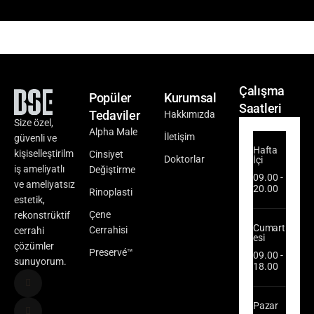
Çalışma
Popüler
Kurumsal
Saatleri
Tedaviler
Hakkımızda
Size özel,
Alpha Male
İletişim
güvenli ve
Hafta
kişiselleştirilm
Cinsiyet
Doktorlar
İçi
iş ameliyatlı
Değiştirme
09.00 -
ve ameliyatsız
20.00
Rinoplasti
estetik,
Çene
rekonstrüktif
Cumart
Cerrahisi
cerrahi
esi
çözümler
Preservé™
09.00 -
sunuyorum.
18.00
Pazar