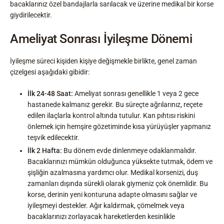
bacaklarınız özel bandajlarla sarılacak ve üzerine medikal bir korse
giydirilecektir.
Ameliyat Sonrası İyileşme Dönemi
İyileşme süreci kişiden kişiye değişmekle birlikte, genel zaman
çizelgesi aşağıdaki gibidir:
İlk 24-48 Saat:
Ameliyat sonrası genellikle 1 veya 2 gece
hastanede kalmanız gerekir. Bu süreçte ağrılarınız, reçete
edilen ilaçlarla kontrol altında tutulur. Kan pıhtısı riskini
önlemek için hemşire gözetiminde kısa yürüyüşler yapmanız
teşvik edilecektir.
İlk 2 Hafta:
Bu dönem evde dinlenmeye odaklanmalıdır.
Bacaklarınızı mümkün olduğunca yüksekte tutmak, ödem ve
şişliğin azalmasına yardımcı olur. Medikal korsenizi, duş
zamanları dışında sürekli olarak giymeniz çok önemlidir. Bu
korse, derinin yeni konturuna adapte olmasını sağlar ve
iyileşmeyi destekler. Ağır kaldırmak, çömelmek veya
bacaklarınızı zorlayacak hareketlerden kesinlikle