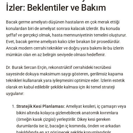
İzler: Beklentiler ve Bakım
Bacak germe ameliyatı düşünen hastaların en çok merak ettiği
konulardan biri de ameliyat sonrası kalacak izlerdir. Bu konuda
şeffaf ve gerçekçi olmak, hasta memnuniyetinin temelini oluşturur.
Evet, bacak germe ameliyatı kalıcı izler bırakan bir prosedürdür.
Ancak modern cerrahi teknikler ve doğru yara bakımı ile bu izlerin
mümkün olan en az belirgin seviyede olması hedeflenir.
Dr. Burak Sercan Erçin, rekonstrüktif cerrahideki tecrübesi
sayesinde dokuya maksimum saygı gösteren, gerilimsiz kapama
teknikleri kullanarak yara iyileşmesini optimize eder. İzlerin estetik
olarak en kabul edilebilir şekilde kalması için iki temel strateji
uygulanır:
Stratejik Kesi Planlaması:
Ameliyat kesileri, iç çamaşırı veya
bikini altında kolayca gizlenebilecek anatomik kıvrımlara
(örneğin kasık çizgisi) yerleştirilir. Dikey kesi gereken
durumlarda ise iz, bacağın iç kısmında, önden ve arkadan
bakıldığında en az görünecek şekilde konumlandırılır.