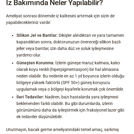
İz Bakımında Neler Yapılabilir?
Ameliyat sonrası dönemde iz kalitesini artırmak için sizin de
yapabilecekleriniz vardır:
Silikon Jel ve Bantlar:
Dikişler alındıktan ve yara tamamen
kapandıktan sonra, doktorunuzun önereceği silikon bazlı
jeller veya bantlar, izin daha düz ve soluk iyileşmesine
yardımcı olur.
Güneşten Korunma:
İzlerin güneşe maruz kalması, kalıcı
olarak koyu renkli (hiperpigmentasyon) bir hal almasına
neden olabilir. Bu nedenle en az 1 yıl boyunca izlerin olduğu
bölgeye yüksek faktörlü (SPF 50+) güneş koruyucu
uygulamak veya o bölgeyi kıyafetle korumak çok önemlidir.
İleri Tedaviler:
Nadiren, bazı hastalarda yara iyileşmesi
beklenenden farklı olabilir. Bu gibi durumlarda, izlerin
görünümünü daha da iyileştirmek için fraksiyonel lazer gibi
ek tedaviler düşünülebilir.
Unutmayın, bacak germe ameliyatındaki temel amaç, sarkmış