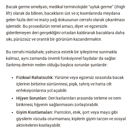
Bacak germe ameliyatı, medikal terminolojide “uyluk germe” (thigh
lift) olarak da bilinen, bacakların üst ve iç kısımlarında meydana
gelen fazla deri ve inatçı yağ dokusunun cerrahi olarak çıkarılması
işlemidir. Bu prosedürün temel amacı, diyet ve egzersizle
giderilemeyen deri gevşekliğini ortadan kaldırarak bacaklara daha
sıkı, pürüzsüz ve orantılı bir görünüm kazandırmaktır.
Bu cerrahi müdahale, yalnızca estetik bir iyileştirme sunmakla
kalmaz, aynı zamanda önemli fonksiyonel faydalar da sağlar.
Sarkmış derinin neden olduğu başlıca sorunlar şunlardır:
Fiziksel Rahatsızlık:
Yürüme veya egzersiz sırasında bacak
içlerinin birbirine sürtünmesi, pişik, tahriş ve hatta cilt
enfeksiyonlarına yol açabilir.
Hijyen Sorunları:
Deri katlantıları arasında terleme ve nem
birikmesi, hijyenin sağlanmasını zorlaştırabilir.
Giyim Kısıtlamaları:
Pantolon, etek, şort veya mayo gibi
giysilerin vücuda oturmaması, kişilerin giyim tarzını ve sosyal
aktivitelerini kısıtlayabilir.