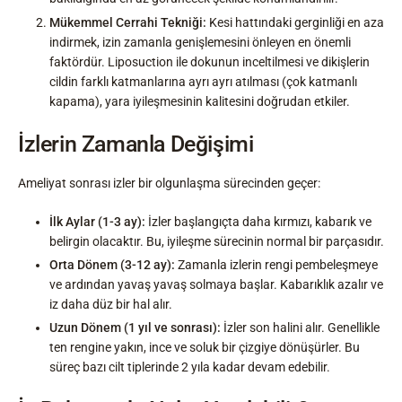
Mükemmel Cerrahi Tekniği:
Kesi hattındaki gerginliği en aza
indirmek, izin zamanla genişlemesini önleyen en önemli
faktördür. Liposuction ile dokunun inceltilmesi ve dikişlerin
cildin farklı katmanlarına ayrı ayrı atılması (çok katmanlı
kapama), yara iyileşmesinin kalitesini doğrudan etkiler.
İzlerin Zamanla Değişimi
Ameliyat sonrası izler bir olgunlaşma sürecinden geçer:
İlk Aylar (1-3 ay):
İzler başlangıçta daha kırmızı, kabarık ve
belirgin olacaktır. Bu, iyileşme sürecinin normal bir parçasıdır.
Orta Dönem (3-12 ay):
Zamanla izlerin rengi pembeleşmeye
ve ardından yavaş yavaş solmaya başlar. Kabarıklık azalır ve
iz daha düz bir hal alır.
Uzun Dönem (1 yıl ve sonrası):
İzler son halini alır. Genellikle
ten rengine yakın, ince ve soluk bir çizgiye dönüşürler. Bu
süreç bazı cilt tiplerinde 2 yıla kadar devam edebilir.