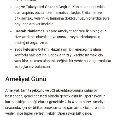
bırakmalısınız.
İlaç ve Takviyeleri Gözden Geçirin:
Kan sulandırıcı etkisi
olan aspirin, bazı anti-enflamatuar ilaçlar, E vitamini ve
bitkisel takviyelerin kullanımına doktorunuzun önerdiği süre
boyunca ara verilmelidir.
Destek Planlaması Yapın:
Ameliyat sonrası ilk birkaç gün
size yardımcı olacak bir yakınınızın veya arkadaşınızın
desteğini organize edin.
Evde İyileşme Ortamı Hazırlayın:
Dinleneceğiniz alanı
konforlu hale getirin. Bacaklarınızı yüksekte tutmak için
yastıklar, kolayca ulaşabileceğiniz bir yerde su, atıştırmalıklar
ve ilaçlarınız bulunsun.
Ameliyat Günü
Ameliyat, tam teşekküllü ve JCI akreditasyonuna sahip bir
hastanede, genel anestezi altında gerçekleştirilir. Operasyonun
karmaşıklığına bağlı olarak genellikle 2 ila 4 saat sürer. Ameliyat
sırasında, içeride birikebilecek sıvıları dışarı atmak için dren adı
verilen ince tüpler yerleştirilebilir. Operasyon bittiğinde,