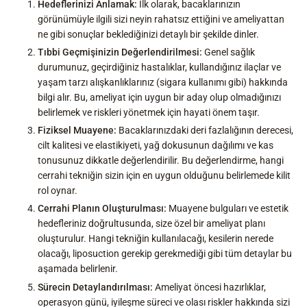
Hedeflerinizi Anlamak:
İlk olarak, bacaklarınızın
görünümüyle ilgili sizi neyin rahatsız ettiğini ve ameliyattan
ne gibi sonuçlar beklediğinizi detaylı bir şekilde dinler.
Tıbbi Geçmişinizin Değerlendirilmesi:
Genel sağlık
durumunuz, geçirdiğiniz hastalıklar, kullandığınız ilaçlar ve
yaşam tarzı alışkanlıklarınız (sigara kullanımı gibi) hakkında
bilgi alır. Bu, ameliyat için uygun bir aday olup olmadığınızı
belirlemek ve riskleri yönetmek için hayati önem taşır.
Fiziksel Muayene:
Bacaklarınızdaki deri fazlalığının derecesi,
cilt kalitesi ve elastikiyeti, yağ dokusunun dağılımı ve kas
tonusunuz dikkatle değerlendirilir. Bu değerlendirme, hangi
cerrahi tekniğin sizin için en uygun olduğunu belirlemede kilit
rol oynar.
Cerrahi Planın Oluşturulması:
Muayene bulguları ve estetik
hedefleriniz doğrultusunda, size özel bir ameliyat planı
oluşturulur. Hangi tekniğin kullanılacağı, kesilerin nerede
olacağı, liposuction gerekip gerekmediği gibi tüm detaylar bu
aşamada belirlenir.
Sürecin Detaylandırılması:
Ameliyat öncesi hazırlıklar,
operasyon günü, iyileşme süreci ve olası riskler hakkında sizi