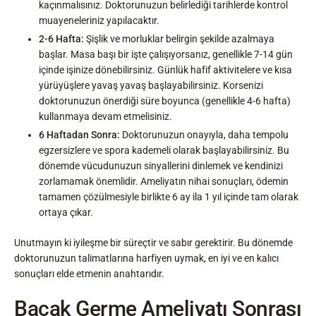
kaçınmalısınız. Doktorunuzun belirlediği tarihlerde kontrol
muayeneleriniz yapılacaktır.
2-6 Hafta:
Şişlik ve morluklar belirgin şekilde azalmaya
başlar. Masa başı bir işte çalışıyorsanız, genellikle 7-14 gün
içinde işinize dönebilirsiniz. Günlük hafif aktivitelere ve kısa
yürüyüşlere yavaş yavaş başlayabilirsiniz. Korsenizi
doktorunuzun önerdiği süre boyunca (genellikle 4-6 hafta)
kullanmaya devam etmelisiniz.
6 Haftadan Sonra:
Doktorunuzun onayıyla, daha tempolu
egzersizlere ve spora kademeli olarak başlayabilirsiniz. Bu
dönemde vücudunuzun sinyallerini dinlemek ve kendinizi
zorlamamak önemlidir. Ameliyatın nihai sonuçları, ödemin
tamamen çözülmesiyle birlikte 6 ay ila 1 yıl içinde tam olarak
ortaya çıkar.
Unutmayın ki iyileşme bir süreçtir ve sabır gerektirir. Bu dönemde
doktorunuzun talimatlarına harfiyen uymak, en iyi ve en kalıcı
sonuçları elde etmenin anahtarıdır.
Bacak Germe Ameliyatı Sonrası