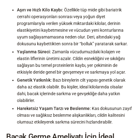
Aşırı ve Hızlı Kilo Kaybı:
Özellikle tüp mide gibi bariatrik
cerrahi operasyonları sonrası veya yoğun diyet
programlarıyla verilen yüksek miktardaki kilolar, derinin
elastikiyetini kaybetmesine ve vücudun yeni konturlarına
uyum sağlayamamasına neden olur. Deri, altındaki yağ
dokusunu kaybettikten sonra bir “bolluk” yaratarak sarkar.
Yaşlanma Süreci:
Zamanla vücudumuzdaki kolajen ve
elastin liflerinin üretimi azalır. Cildin esnekliğini ve sıkılığını
sağlayan bu temel proteinlerin kaybı, yer çekiminin de
etkisiyle deride genel bir gevşemeye ve sarkmaya yol açar.
Genetik Yatkınlık:
Bazı bireylerin cilt yapısı genetik olarak
daha az elastik olabilir. Bu kişiler, ideal kilolarında olsalar
dahi, bacak içlerinde sarkma ve gevşekliğe daha yatkın
olabilirler.
Hareketsiz Yaşam Tarzı ve Beslenme:
Kas dokusunun zayıf
olması ve sağlıksız beslenme alışkanlıkları, cildin kalitesini
olumsuz etkileyerek sarkma sürecini hızlandırabilir.
Bacak Germe Ameliyatı İçin İdeal