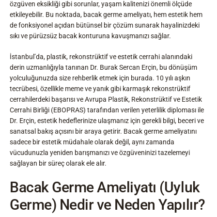
özgüven eksikliği gibi sorunlar, yaşam kalitenizi önemli ölçüde
etkileyebilir. Bu noktada, bacak germe ameliyatı, hem estetik hem
de fonksiyonel açıdan bütünsel bir çözüm sunarak hayalinizdeki
sıkı ve pürüzsüz bacak konturuna kavuşmanızı sağlar.
İstanbul’da, plastik, rekonstrüktif ve estetik cerrahi alanındaki
derin uzmanlığıyla tanınan Dr. Burak Sercan Erçin, bu dönüşüm
yolculuğunuzda size rehberlik etmek için burada. 10 yılı aşkın
tecrübesi, özellikle meme ve yanık gibi karmaşık rekonstrüktif
cerrahilerdeki başarısı ve Avrupa Plastik, Rekonstrüktif ve Estetik
Cerrahi Birliği (EBOPRAS) tarafından verilen yeterlilik diploması ile
Dr. Erçin, estetik hedeflerinize ulaşmanız için gerekli bilgi, beceri ve
sanatsal bakış açısını bir araya getirir. Bacak germe ameliyatını
sadece bir estetik müdahale olarak değil, aynı zamanda
vücudunuzla yeniden barışmanızı ve özgüveninizi tazelemeyi
sağlayan bir süreç olarak ele alır.
Bacak Germe Ameliyatı (Uyluk
Germe) Nedir ve Neden Yapılır?