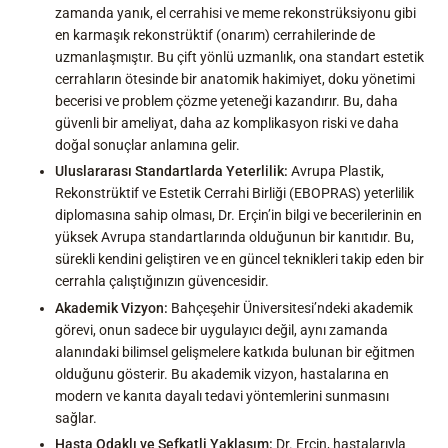
zamanda yanık, el cerrahisi ve meme rekonstrüksiyonu gibi
en karmaşık rekonstrüktif (onarım) cerrahilerinde de
uzmanlaşmıştır. Bu çift yönlü uzmanlık, ona standart estetik
cerrahların ötesinde bir anatomik hakimiyet, doku yönetimi
becerisi ve problem çözme yeteneği kazandırır. Bu, daha
güvenli bir ameliyat, daha az komplikasyon riski ve daha
doğal sonuçlar anlamına gelir.
Uluslararası Standartlarda Yeterlilik:
Avrupa Plastik,
Rekonstrüktif ve Estetik Cerrahi Birliği (EBOPRAS) yeterlilik
diplomasına sahip olması, Dr. Erçin’in bilgi ve becerilerinin en
yüksek Avrupa standartlarında olduğunun bir kanıtıdır. Bu,
sürekli kendini geliştiren ve en güncel teknikleri takip eden bir
cerrahla çalıştığınızın güvencesidir.
Akademik Vizyon:
Bahçeşehir Üniversitesi’ndeki akademik
görevi, onun sadece bir uygulayıcı değil, aynı zamanda
alanındaki bilimsel gelişmelere katkıda bulunan bir eğitmen
olduğunu gösterir. Bu akademik vizyon, hastalarına en
modern ve kanıta dayalı tedavi yöntemlerini sunmasını
sağlar.
Hasta Odaklı ve Şefkatli Yaklaşım:
Dr. Erçin, hastalarıyla