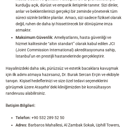
kurduğu açık, dürüst ve empatik iletişimle tanınır. Sizi dinler,
anlar ve beklentilerinizi gerçekçi bir zeminde yöneterek tüm
süreci sizinle birlikte planlar. Amacı, sizi sadece fiziksel olarak
değil, ruhen de daha iyi hissettirecek bir dönüşüme imza
atmaktır.
Maksimum Güvenlik:
Ameliyatlarını, hasta güvenliği ve
hizmet kalitesinde “altın standart” olarak kabul edilen JCI
(Joint Commission International) akreditasyonuna sahip,
İstanbul’un en prestijli hastanelerinde gerçekleştirir.
Hayalinizdeki daha sıkı, pürüzsüz ve estetik bacaklara kavuşmak
için ilk adımı atmaya hazırsanız, Dr. Burak Sercan Erçin ve ekibiyle
tanışın. Kişisel hedeflerinizi ve size özel tedavi seçeneklerini
görüşmek üzere Ataşehir’deki kliniğimizden bir konsültasyon
randevusu alabilirsiniz.
İletişim Bilgileri:
Telefon:
+90 532 289 52 50
Adres:
Barbaros Mahallesi, Al Zambak Sokak, Uphill Towers,