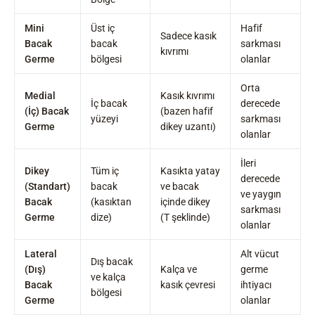
Mini
Üst iç
Hafif
Sadece kasık
Bacak
bacak
sarkması
kıvrımı
Germe
bölgesi
olanlar
Orta
Medial
Kasık kıvrımı
İç bacak
derecede
(İç) Bacak
(bazen hafif
yüzeyi
sarkması
Germe
dikey uzantı)
olanlar
İleri
Dikey
Tüm iç
Kasıkta yatay
derecede
(Standart)
bacak
ve bacak
ve yaygın
Bacak
(kasıktan
içinde dikey
sarkması
Germe
dize)
(T şeklinde)
olanlar
Lateral
Alt vücut
Dış bacak
(Dış)
Kalça ve
germe
ve kalça
Bacak
kasık çevresi
ihtiyacı
bölgesi
Germe
olanlar