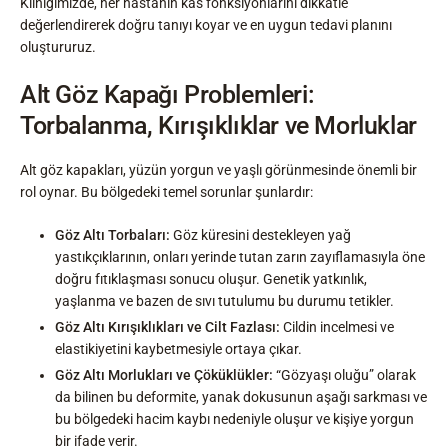
Kliniğimizde, her hastanın kas fonksiyonlarını dikkatle
değerlendirerek doğru tanıyı koyar ve en uygun tedavi planını
oluştururuz.
Alt Göz Kapağı Problemleri:
Torbalanma, Kırışıklıklar ve Morluklar
Alt göz kapakları, yüzün yorgun ve yaşlı görünmesinde önemli bir
rol oynar. Bu bölgedeki temel sorunlar şunlardır:
Göz Altı Torbaları:
Göz küresini destekleyen yağ
yastıkçıklarının, onları yerinde tutan zarın zayıflamasıyla öne
doğru fıtıklaşması sonucu oluşur. Genetik yatkınlık,
yaşlanma ve bazen de sıvı tutulumu bu durumu tetikler.
Göz Altı Kırışıklıkları ve Cilt Fazlası:
Cildin incelmesi ve
elastikiyetini kaybetmesiyle ortaya çıkar.
Göz Altı Morlukları ve Çöküklükler:
“Gözyaşı oluğu” olarak
da bilinen bu deformite, yanak dokusunun aşağı sarkması ve
bu bölgedeki hacim kaybı nedeniyle oluşur ve kişiye yorgun
bir ifade verir.