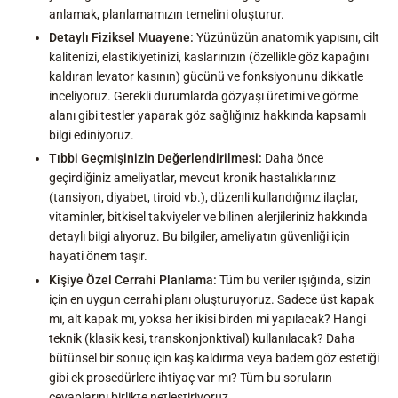
anlamak, planlamamızın temelini oluşturur.
Detaylı Fiziksel Muayene:
Yüzünüzün anatomik yapısını, cilt
kalitenizi, elastikiyetinizi, kaslarınızın (özellikle göz kapağını
kaldıran levator kasının) gücünü ve fonksiyonunu dikkatle
inceliyoruz. Gerekli durumlarda gözyaşı üretimi ve görme
alanı gibi testler yaparak göz sağlığınız hakkında kapsamlı
bilgi ediniyoruz.
Tıbbi Geçmişinizin Değerlendirilmesi:
Daha önce
geçirdiğiniz ameliyatlar, mevcut kronik hastalıklarınız
(tansiyon, diyabet, tiroid vb.), düzenli kullandığınız ilaçlar,
vitaminler, bitkisel takviyeler ve bilinen alerjileriniz hakkında
detaylı bilgi alıyoruz. Bu bilgiler, ameliyatın güvenliği için
hayati önem taşır.
Kişiye Özel Cerrahi Planlama:
Tüm bu veriler ışığında, sizin
için en uygun cerrahi planı oluşturuyoruz. Sadece üst kapak
mı, alt kapak mı, yoksa her ikisi birden mi yapılacak? Hangi
teknik (klasik kesi, transkonjonktival) kullanılacak? Daha
bütünsel bir sonuç için kaş kaldırma veya badem göz estetiği
gibi ek prosedürlere ihtiyaç var mı? Tüm bu soruların
cevaplarını birlikte netleştiriyoruz.