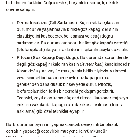
birbirinden farklıdır. Doğru teşhis, başarılı bir sonuç için kritik
öneme sahiptir.
Dermatoşalazis (Cilt Sarkması):
Bu, en sık karşılaşılan
durumdur ve yaşlanmayla birlikte göz kapağı derisinin
elastikiyetini kaybederek bollaşması ve aşağı doğru
sarkmasıdır. Bu durum, standart bir
üst göz kapağı estetiği
(blefaroplasti)
ile, yani fazla derinin çıkarılmasıyla düzeltilir.
Pitozis (Göz Kapağı Düşüklüğü):
Bu durumda sorun deride
değil, göz kapağını kaldıran kasın (
levator kası
) kendisindedir.
Kasın doğuştan zayıf olması, yaşla birlikte işlevini yitirmesi
veya sinirsel bir hasar nedeniyle göz kapağı olması
gerekenden daha düşük bir seviyede durur. Pitozis,
blefaroplastiden farklı bir cerrahi yaklaşım gerektirir.
Tedavisi, zayıf olan kasın güçlendirilmesi (kas onarımı) veya
çok ileri vakalarda kapağın alındaki kasa asılması (frontal
askılama) gibi özel tekniklerle yapılır.
Bu iki durumun ayrımını yapmak, ancak deneyimli bir plastik
cerrahın yapacağı detaylı bir muayene ile mümkündür.