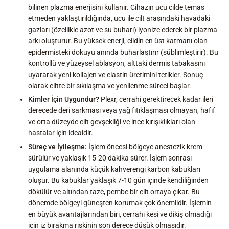
bilinen plazma enerjisini kullanır. Cihazın ucu cilde temas
etmeden yaklaştırıldığında, ucu ile cilt arasındaki havadaki
gazları (özellikle azot ve su buharı) iyonize ederek bir plazma
arkı oluşturur. Bu yüksek enerji, cildin en üst katmanı olan
epidermisteki dokuyu anında buharlaştırır (süblimleştirir). Bu
kontrollü ve yüzeysel ablasyon, alttaki dermis tabakasını
uyararak yeni kollajen ve elastin üretimini tetikler. Sonuç
olarak ciltte bir sıkılaşma ve yenilenme süreci başlar.
Kimler İçin Uygundur?
Plexr, cerrahi gerektirecek kadar ileri
derecede deri sarkması veya yağ fıtıklaşması olmayan, hafif
ve orta düzeyde cilt gevşekliği ve ince kırışıklıkları olan
hastalar için idealdir.
Süreç ve İyileşme:
İşlem öncesi bölgeye anestezik krem
sürülür ve yaklaşık 15-20 dakika sürer. İşlem sonrası
uygulama alanında küçük kahverengi karbon kabukları
oluşur. Bu kabuklar yaklaşık 7-10 gün içinde kendiliğinden
dökülür ve altından taze, pembe bir cilt ortaya çıkar. Bu
dönemde bölgeyi güneşten korumak çok önemlidir. İşlemin
en büyük avantajlarından biri, cerrahi kesi ve dikiş olmadığı
için iz bırakma riskinin son derece düşük olmasıdır.