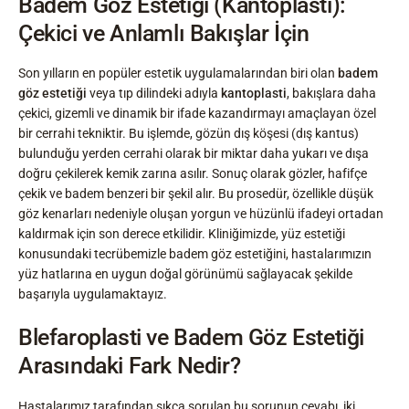
Badem Göz Estetiği (Kantoplasti):
Çekici ve Anlamlı Bakışlar İçin
Son yılların en popüler estetik uygulamalarından biri olan
badem
göz estetiği
veya tıp dilindeki adıyla
kantoplasti
, bakışlara daha
çekici, gizemli ve dinamik bir ifade kazandırmayı amaçlayan özel
bir cerrahi tekniktir. Bu işlemde, gözün dış köşesi (dış kantus)
bulunduğu yerden cerrahi olarak bir miktar daha yukarı ve dışa
doğru çekilerek kemik zarına asılır. Sonuç olarak gözler, hafifçe
çekik ve badem benzeri bir şekil alır. Bu prosedür, özellikle düşük
göz kenarları nedeniyle oluşan yorgun ve hüzünlü ifadeyi ortadan
kaldırmak için son derece etkilidir. Kliniğimizde, yüz estetiği
konusundaki tecrübemizle badem göz estetiğini, hastalarımızın
yüz hatlarına en uygun doğal görünümü sağlayacak şekilde
başarıyla uygulamaktayız.
Blefaroplasti ve Badem Göz Estetiği
Arasındaki Fark Nedir?
Hastalarımız tarafından sıkça sorulan bu sorunun cevabı, iki