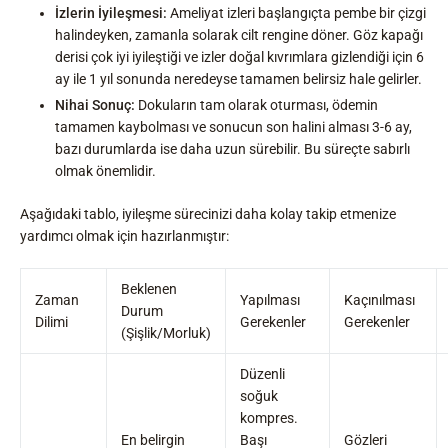
İzlerin İyileşmesi:
Ameliyat izleri başlangıçta pembe bir çizgi
halindeyken, zamanla solarak cilt rengine döner. Göz kapağı
derisi çok iyi iyileştiği ve izler doğal kıvrımlara gizlendiği için 6
ay ile 1 yıl sonunda neredeyse tamamen belirsiz hale gelirler.
Nihai Sonuç:
Dokuların tam olarak oturması, ödemin
tamamen kaybolması ve sonucun son halini alması 3-6 ay,
bazı durumlarda ise daha uzun sürebilir. Bu süreçte sabırlı
olmak önemlidir.
Aşağıdaki tablo, iyileşme sürecinizi daha kolay takip etmenize
yardımcı olmak için hazırlanmıştır:
Beklenen
Zaman
Yapılması
Kaçınılması
Durum
Dilimi
Gerekenler
Gerekenler
(Şişlik/Morluk)
Düzenli
soğuk
kompres.
En belirgin
Başı
Gözleri