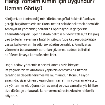
Hangi Yöntem Kimin İçin Uygundur?
Uzman Görüşü
Kliniğimizde benimsediğimiz “dürüst ve şeffaf hekimlik” anlayışı
gereği, bu yöntemlerin sınırlarını net bir şekilde belirtmek önemlidir.
Ameliyatsız yöntemler, cerrahi bir operasyonun gerçek bir
alternatifi değildir. Eğer hastada belirgin bir deri fazlası, fıtıklaşmış
yağ torbaları veya kasa bağlı bir pitozis (göz kapağı düşüklüğü)
varsa, kalıcı ve tatmin edici tek çözüm cerrahidir. Ameliyatsız
yöntemler bu anatomik sorunları çözemez, sadece belirtileri
hafifletebilir veya kamufle edebilirler.
Doğru tedavi yönteminin seçimi, ancak sizin bireysel
ihtiyaçlarınızın ve anatomik yapınızın deneyimli bir uzman
tarafından değerlendirilmesiyle mümkündür. Konsültasyon
sırasında, sizin için en uygun olanın cerrahi mi yoksa ameliyatsız
bir yöntem mi olduğunu, tüm avantaj ve dezavantajlarıyla birlikte
size dürüstçe anlatarak, karar verme sürecinizde size rehberlik
ediyoruz.