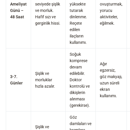
Ameliyat
seviyede şişlik
yüksekte
ovuşturmak,
Günü –
ve morluk.
tutarak
yorucu
48 Saat
Hafif sızı ve
dinlenme.
aktiviteler,
gerginlik hissi.
Reçete
eğilmek.
edilen
ilaçların
kullanımı.
Soğuk
komprese
Ağır
devam
egzersiz,
Şişlik ve
edilebilir.
3-7.
göz makyajı,
morluklar
Doktor
Günler
uzun süreli
hızla azalır.
kontrolü ve
ekran
dikişlerin
kullanımı.
alınması
(gerekirse).
Göz
damlaları ve
Şişlik ve
kremlere