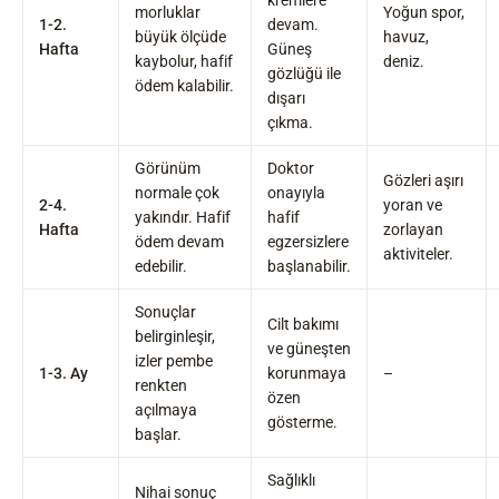
morluklar
Yoğun spor,
1-2.
devam.
büyük ölçüde
havuz,
Hafta
Güneş
kaybolur, hafif
deniz.
gözlüğü ile
ödem kalabilir.
dışarı
çıkma.
Görünüm
Doktor
Gözleri aşırı
normale çok
onayıyla
2-4.
yoran ve
yakındır. Hafif
hafif
Hafta
zorlayan
ödem devam
egzersizlere
aktiviteler.
edebilir.
başlanabilir.
Sonuçlar
Cilt bakımı
belirginleşir,
ve güneşten
izler pembe
1-3. Ay
korunmaya
–
renkten
özen
açılmaya
gösterme.
başlar.
Sağlıklı
Nihai sonuç