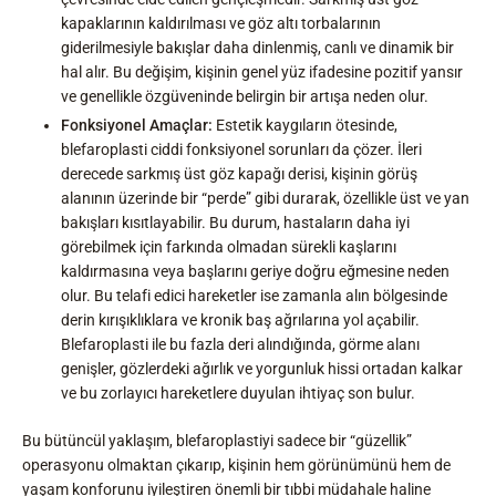
kapaklarının kaldırılması ve göz altı torbalarının
giderilmesiyle bakışlar daha dinlenmiş, canlı ve dinamik bir
hal alır. Bu değişim, kişinin genel yüz ifadesine pozitif yansır
ve genellikle özgüveninde belirgin bir artışa neden olur.
Fonksiyonel Amaçlar:
Estetik kaygıların ötesinde,
blefaroplasti ciddi fonksiyonel sorunları da çözer. İleri
derecede sarkmış üst göz kapağı derisi, kişinin görüş
alanının üzerinde bir “perde” gibi durarak, özellikle üst ve yan
bakışları kısıtlayabilir. Bu durum, hastaların daha iyi
görebilmek için farkında olmadan sürekli kaşlarını
kaldırmasına veya başlarını geriye doğru eğmesine neden
olur. Bu telafi edici hareketler ise zamanla alın bölgesinde
derin kırışıklıklara ve kronik baş ağrılarına yol açabilir.
Blefaroplasti ile bu fazla deri alındığında, görme alanı
genişler, gözlerdeki ağırlık ve yorgunluk hissi ortadan kalkar
ve bu zorlayıcı hareketlere duyulan ihtiyaç son bulur.
Bu bütüncül yaklaşım, blefaroplastiyi sadece bir “güzellik”
operasyonu olmaktan çıkarıp, kişinin hem görünümünü hem de
yaşam konforunu iyileştiren önemli bir tıbbi müdahale haline