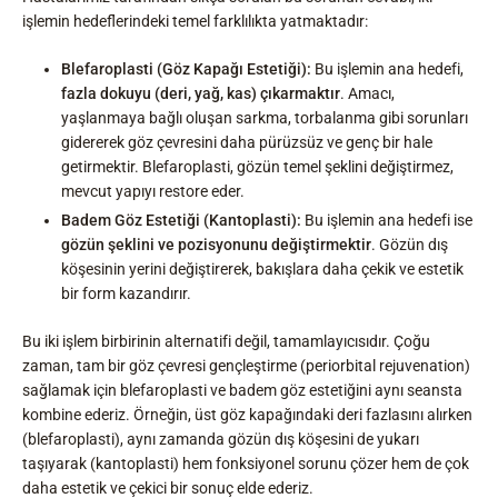
işlemin hedeflerindeki temel farklılıkta yatmaktadır:
Blefaroplasti (Göz Kapağı Estetiği):
Bu işlemin ana hedefi,
fazla dokuyu (deri, yağ, kas) çıkarmaktır
. Amacı,
yaşlanmaya bağlı oluşan sarkma, torbalanma gibi sorunları
gidererek göz çevresini daha pürüzsüz ve genç bir hale
getirmektir. Blefaroplasti, gözün temel şeklini değiştirmez,
mevcut yapıyı restore eder.
Badem Göz Estetiği (Kantoplasti):
Bu işlemin ana hedefi ise
gözün şeklini ve pozisyonunu değiştirmektir
. Gözün dış
köşesinin yerini değiştirerek, bakışlara daha çekik ve estetik
bir form kazandırır.
Bu iki işlem birbirinin alternatifi değil, tamamlayıcısıdır. Çoğu
zaman, tam bir göz çevresi gençleştirme (periorbital rejuvenation)
sağlamak için blefaroplasti ve badem göz estetiğini aynı seansta
kombine ederiz. Örneğin, üst göz kapağındaki deri fazlasını alırken
(blefaroplasti), aynı zamanda gözün dış köşesini de yukarı
taşıyarak (kantoplasti) hem fonksiyonel sorunu çözer hem de çok
daha estetik ve çekici bir sonuç elde ederiz.