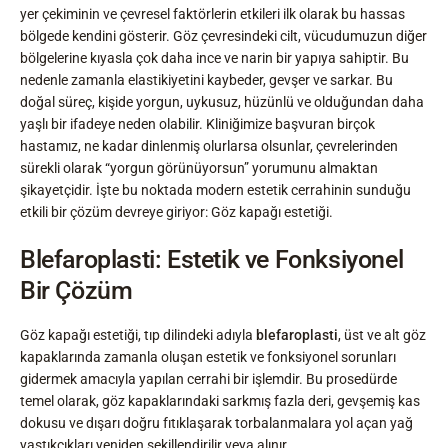
yer çekiminin ve çevresel faktörlerin etkileri ilk olarak bu hassas
bölgede kendini gösterir. Göz çevresindeki cilt, vücudumuzun diğer
bölgelerine kıyasla çok daha ince ve narin bir yapıya sahiptir. Bu
nedenle zamanla elastikiyetini kaybeder, gevşer ve sarkar. Bu
doğal süreç, kişide yorgun, uykusuz, hüzünlü ve olduğundan daha
yaşlı bir ifadeye neden olabilir. Kliniğimize başvuran birçok
hastamız, ne kadar dinlenmiş olurlarsa olsunlar, çevrelerinden
sürekli olarak “yorgun görünüyorsun” yorumunu almaktan
şikayetçidir. İşte bu noktada modern estetik cerrahinin sunduğu
etkili bir çözüm devreye giriyor: Göz kapağı estetiği.
Blefaroplasti: Estetik ve Fonksiyonel
Bir Çözüm
Göz kapağı estetiği, tıp dilindeki adıyla
blefaroplasti
, üst ve alt göz
kapaklarında zamanla oluşan estetik ve fonksiyonel sorunları
gidermek amacıyla yapılan cerrahi bir işlemdir. Bu prosedürde
temel olarak, göz kapaklarındaki sarkmış fazla deri, gevşemiş kas
dokusu ve dışarı doğru fıtıklaşarak torbalanmalara yol açan yağ
yastıkçıkları yeniden şekillendirilir veya alınır.