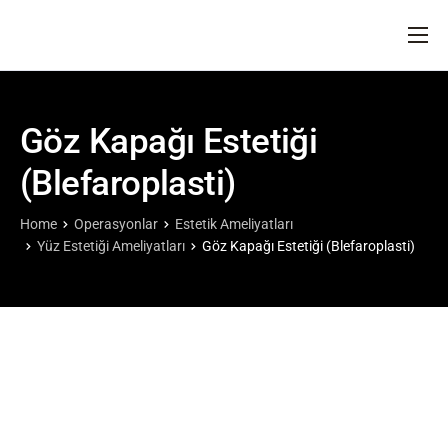
ANA SAYFA
HAKKIMIZDA
Göz Kapağı Estetiği
DOKTORLARIMIZ
(Blefaroplasti)
OPERASYONLAR
BLOG
Home
Operasyonlar
Estetik Ameliyatları
Yüz Estetiği Ameliyatları
Göz Kapağı Estetiği (Blefaroplasti)
İLETIŞIM