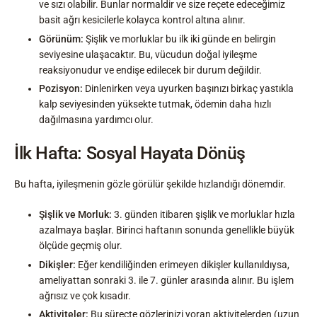
ve sızı olabilir. Bunlar normaldir ve size reçete edeceğimiz
basit ağrı kesicilerle kolayca kontrol altına alınır.
Görünüm:
Şişlik ve morluklar bu ilk iki günde en belirgin
seviyesine ulaşacaktır. Bu, vücudun doğal iyileşme
reaksiyonudur ve endişe edilecek bir durum değildir.
Pozisyon:
Dinlenirken veya uyurken başınızı birkaç yastıkla
kalp seviyesinden yüksekte tutmak, ödemin daha hızlı
dağılmasına yardımcı olur.
İlk Hafta: Sosyal Hayata Dönüş
Bu hafta, iyileşmenin gözle görülür şekilde hızlandığı dönemdir.
Şişlik ve Morluk:
3. günden itibaren şişlik ve morluklar hızla
azalmaya başlar. Birinci haftanın sonunda genellikle büyük
ölçüde geçmiş olur.
Dikişler:
Eğer kendiliğinden erimeyen dikişler kullanıldıysa,
ameliyattan sonraki 3. ile 7. günler arasında alınır. Bu işlem
ağrısız ve çok kısadır.
Aktiviteler:
Bu süreçte gözlerinizi yoran aktivitelerden (uzun