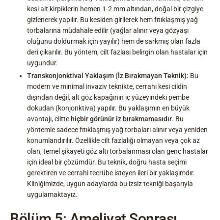
kesi alt kirpiklerin hemen 1-2 mm altından, doğal bir çizgiye
gizlenerek yapılır. Bu kesiden girilerek hem fıtıklaşmış yağ
torbalarına müdahale edilir (yağlar alınır veya gözyaşı
oluğunu doldurmak için yayılır) hem de sarkmış olan fazla
deri çıkarılır. Bu yöntem, cilt fazlası belirgin olan hastalar için
uygundur.
Transkonjonktival Yaklaşım (İz Bırakmayan Teknik):
Bu
modern ve minimal invaziv teknikte, cerrahi kesi cildin
dışından değil, alt göz kapağının iç yüzeyindeki pembe
dokudan (konjonktiva) yapılır. Bu yaklaşımın en büyük
avantajı, ciltte
hiçbir görünür iz bırakmamasıdır
. Bu
yöntemle sadece fıtıklaşmış yağ torbaları alınır veya yeniden
konumlandırılır. Özellikle cilt fazlalığı olmayan veya çok az
olan, temel şikayeti göz altı torbalanması olan genç hastalar
için ideal bir çözümdür. Bu teknik, doğru hasta seçimi
gerektiren ve cerrahi tecrübe isteyen ileri bir yaklaşımdır.
Kliniğimizde, uygun adaylarda bu izsiz tekniği başarıyla
uygulamaktayız.
Bölüm 5: Ameliyat Sonrası