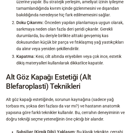
üzerine yapılır. Bu stratejik yerleşim, ameliyat izinin iyileşme
tamamlandığında kıvrım içinde gizlenmesini ve dışarıdan
bakıldığında neredeyse hiç fark edilmemesini sağlar.
Doku Çıkarımı:
Önceden yapılan planlamaya uygun olarak,
sarkmaya neden olan fazla deri şeridi çıkarılır. Gerekli
durumlarda, bu deriyle birlikte alttaki gevşemiş kas
dokusundan küçük bir parça ve fıtıklaşmış yağ yastıkçıkları
da alınır veya yeniden şekillendirilir.
Kapatma:
Kesi, cilt altında eriyebilen veya çok ince, estetik
dikiş materyalleri kullanılarak dikkatlice kapatılır.
Alt Göz Kapağı Estetiği (Alt
Blefaroplasti) Teknikleri
Alt göz kapağı estetiğinde, sorunun kaynağına (sadece yağ
torbası mı, yoksa deri fazlası da var mı?) ve hastanın anatomik
yapısına göre farklı teknikler kullanılır. Bu, cerrahın deneyiminin ve
doğru tekniği seçme yeteneğinin öne çıktığı bir alandır.
Subsilier (Kirpik Dibi) Yaklaşım:
Bu klasik teknikte, cerrahi