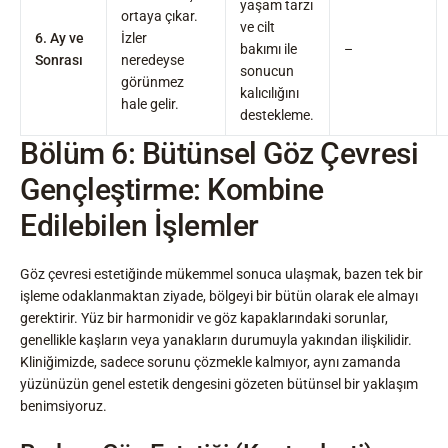
yaşam tarzı
ortaya çıkar.
ve cilt
6. Ay ve
İzler
bakımı ile
–
Sonrası
neredeyse
sonucun
görünmez
kalıcılığını
hale gelir.
destekleme.
Bölüm 6: Bütünsel Göz Çevresi
Gençleştirme: Kombine
Edilebilen İşlemler
Göz çevresi estetiğinde mükemmel sonuca ulaşmak, bazen tek bir
işleme odaklanmaktan ziyade, bölgeyi bir bütün olarak ele almayı
gerektirir. Yüz bir harmonidir ve göz kapaklarındaki sorunlar,
genellikle kaşların veya yanakların durumuyla yakından ilişkilidir.
Kliniğimizde, sadece sorunu çözmekle kalmıyor, aynı zamanda
yüzünüzün genel estetik dengesini gözeten bütünsel bir yaklaşım
benimsiyoruz.