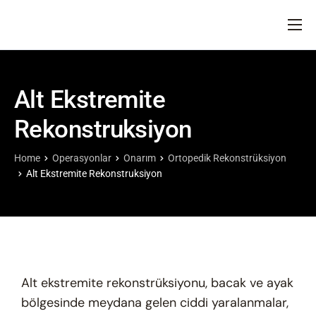
ANA SAYFA
HAKKIMIZDA
Alt Ekstremite
DOKTORLARIMIZ
Rekonstruksiyon
OPERASYONLAR
BLOG
Home
Operasyonlar
Onarım
Ortopedik Rekonstrüksiyon
Alt Ekstremite Rekonstruksiyon
İLETIŞIM
Alt ekstremite rekonstrüksiyonu, bacak ve ayak
bölgesinde meydana gelen ciddi yaralanmalar,