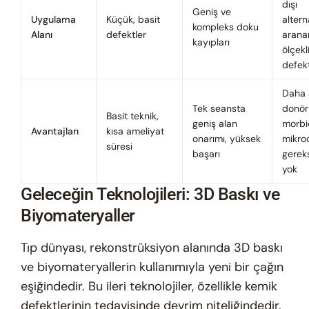
dışı
Geniş ve
Uygulama
Küçük, basit
altern
kompleks doku
Alanı
defektler
arana
kayıpları
ölçekl
defekt
Daha 
Tek seansta
donör
Basit teknik,
geniş alan
morbid
Avantajları
kısa ameliyat
onarımı, yüksek
mikro
süresi
başarı
gerek
yok
Geleceğin Teknolojileri: 3D Baskı ve
Biyomateryaller
Tıp dünyası, rekonstrüksiyon alanında 3D baskı
ve biyomateryallerin kullanımıyla yeni bir çağın
eşiğindedir. Bu ileri teknolojiler, özellikle kemik
defektlerinin tedavisinde devrim niteliğindedir.