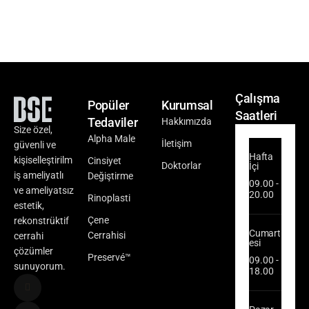
Çalışma
Popüler
Kurumsal
Saatleri
Tedaviler
Hakkımızda
Size özel,
Alpha Male
İletişim
güvenli ve
Hafta
kişiselleştirilm
Cinsiyet
Doktorlar
İçi
iş ameliyatlı
Değiştirme
09.00 -
ve ameliyatsız
20.00
Rinoplasti
estetik,
Çene
rekonstrüktif
Cumart
Cerrahisi
cerrahi
esi
çözümler
Preservé™
09.00 -
sunuyorum.
18.00