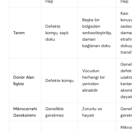
Flep
Flep
Kası
Başka bir
koruy
Defekte
bölgeden
sade
Tanım
komşu, saplı
serbestleştirilip,
damar
doku
damarı
etrafı
bağlanan doku
dokuy
transf
Genell
Vücudun
defek
Donör Alan
herhangi bir
uzakta
Defekte komşu
İlişkisi
yerinden
kanla
alınabilir
aksın
dayalı
Mikrocerrahi
Genellikle
Zorunlu ve
Genell
Gereksinimi
gerekmez
hayati
gerek
Mikro