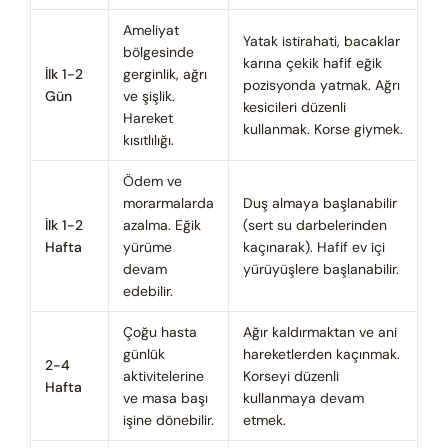
Ameliyat
Yatak istirahati, bacaklar
bölgesinde
karına çekik hafif eğik
İlk 1-2
gerginlik, ağrı
pozisyonda yatmak. Ağrı
Gün
ve şişlik.
kesicileri düzenli
Hareket
kullanmak. Korse giymek.
kısıtlılığı.
Ödem ve
morarmalarda
Duş almaya başlanabilir
İlk 1-2
azalma. Eğik
(sert su darbelerinden
Hafta
yürüme
kaçınarak). Hafif ev içi
devam
yürüyüşlere başlanabilir.
edebilir.
Çoğu hasta
Ağır kaldırmaktan ve ani
günlük
hareketlerden kaçınmak.
2-4
aktivitelerine
Korseyi düzenli
Hafta
ve masa başı
kullanmaya devam
işine dönebilir.
etmek.