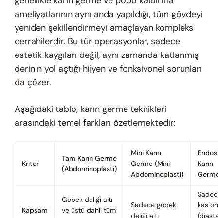
genellikle karın germe ve popo kaldırma
ameliyatlarının aynı anda yapıldığı, tüm gövdeyi
yeniden şekillendirmeyi amaçlayan kompleks
cerrahilerdir. Bu tür operasyonlar, sadece
estetik kaygıları değil, aynı zamanda katlanmış
derinin yol açtığı hijyen ve fonksiyonel sorunları
da çözer.
Aşağıdaki tablo, karın germe teknikleri
arasındaki temel farkları özetlemektedir:
Mini Karın
Endos
Tam Karın Germe
Kriter
Germe (Mini
Karın
(Abdominoplasti)
Abdominoplasti)
Germ
Sadec
Göbek deliği altı
Sadece göbek
kas on
Kapsam
ve üstü dahil tüm
deliği altı
(diast