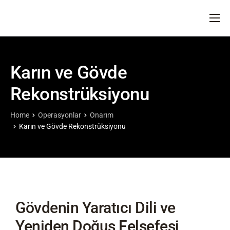
ANA SAYFA
HAKKIMIZDA
Karın ve Gövde
DOKTORLARIMIZ
Rekonstrüksiyonu
OPERASYONLAR
BLOG
Home
Operasyonlar
Onarım
Karın ve Gövde Rekonstrüksiyonu
İLETIŞIM
Gövdenin Yaratıcı Dili ve
Yeniden Doğuş Felsefesi