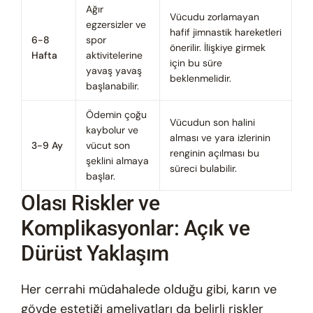
Ağır
Vücudu zorlamayan
egzersizler ve
hafif jimnastik hareketleri
6-8
spor
önerilir. İlişkiye girmek
Hafta
aktivitelerine
için bu süre
yavaş yavaş
beklenmelidir.
başlanabilir.
Ödemin çoğu
Vücudun son halini
kaybolur ve
alması ve yara izlerinin
3-9 Ay
vücut son
renginin açılması bu
şeklini almaya
süreci bulabilir.
başlar.
Olası Riskler ve
Komplikasyonlar: Açık ve
Dürüst Yaklaşım
Her cerrahi müdahalede olduğu gibi, karın ve
gövde estetiği ameliyatları da belirli riskler