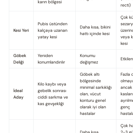
karın bölgesi
recti)
Çok kü
Pubis üstünden
sezary
Daha kısa, bikini
Kesi Yeri
kalçaya uzanan
üzerin
hattı içinde kesi
yatay kesi
veya k
kesi
Göbek
Yeniden
Konumu
Etkile
Deliği
konumlandırılır
değişmez
Göbek altı
Fazla d
bölgesinde
olmay
Kilo kaybı veya
minimal sarkıklığı
ancak
İdeal
gebelik sonrası
olan, vücut
kasları
Aday
ciddi sarkma ve
konturu genel
ayrılm
kas gevşekliği
olarak iyi olan
genç
hastalar
hastal
Çok hız
Daha kısa,
2-3 g