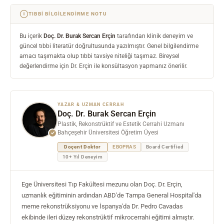
TIBBI BILGILENDIRME NOTU
Bu içerik
Doç. Dr. Burak Sercan Erçin
tarafından klinik deneyim ve
güncel tıbbi literatür doğrultusunda yazılmıştır. Genel bilgilendirme
amacı taşımakta olup tıbbi tavsiye niteliği taşımaz. Bireysel
değerlendirme için Dr. Erçin ile konsültasyon yapmanız önerilir.
YAZAR & UZMAN CERRAH
Doç. Dr. Burak Sercan Erçin
Plastik, Rekonstrüktif ve Estetik Cerrahi Uzmanı
Bahçeşehir Üniversitesi Öğretim Üyesi
Doçent Doktor
EBOPRAS
Board Certified
10+ Yıl Deneyim
Ege Üniversitesi Tıp Fakültesi mezunu olan Doç. Dr. Erçin,
uzmanlık eğitiminin ardından ABD'de Tampa General Hospital'da
meme rekonstrüksiyonu ve İspanya'da Dr. Pedro Cavadas
ekibinde ileri düzey rekonstrüktif mikrocerrahi eğitimi almıştır.