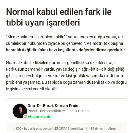
Normal kabul edilen fark ile
tıbbi uyarı işaretleri
“Meme asimetrisi problem midir?” sorusunun en doğru yanıtı, tek
cümlelik bir hükümden ziyade bir çerçevedir:
Asimetri tek başına
hastalık değildir; fakat bazı koşullarda değerlendirme gerektirir.
Normal kabul edilebilen durumlar genellikle şu özellikleri taşır:
Fark uzun zamandır vardır, yavaş değişir, ağrı–kitle–cilt değişikliği
gibi eşlik eden bulgular yoktur ve kişi günlük yaşamda ciddi konfor
problemi yaşamaz. Bu tabloda çoğu zaman düzenli takip ve doğru
iç giyim seçimi yeterli olabilir.
Doç. Dr. Burak Sercan Erçin
Plastik, Rekonstrüktif ve Estetik Cerrahi
Bugün müsait
500+ başarılı operasyon
EBOPRAS sertifikalı
~15 dk yanıt süresi