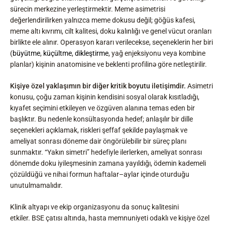
sürecin merkezine yerleştirmektir. Meme asimetrisi
değerlendirilirken yalnızca meme dokusu değil; göğüs kafesi,
meme altı kıvrımı, cilt kalitesi, doku kalınlığı ve genel vücut oranları
birlikte ele alınır. Operasyon kararı verilecekse, seçeneklerin her biri
(
büyütme
,
küçültme
,
dikleştirme
, yağ enjeksiyonu veya kombine
planlar) kişinin anatomisine ve beklenti profilinə göre netleştirilir.
Kişiye özel yaklaşımın bir diğer kritik boyutu iletişimdir.
Asimetri
konusu, çoğu zaman kişinin kendisini sosyal olarak kısıtladığı,
kıyafet seçimini etkileyen ve özgüven alanına temas eden bir
başlıktır. Bu nedenle konsültasyonda hedef; anlaşılır bir dille
seçenekleri açıklamak, riskleri şeffaf şekilde paylaşmak ve
ameliyat sonrası döneme dair öngörülebilir bir süreç planı
sunmaktır. “Yakın simetri” hedefiyle ilerlerken, ameliyat sonrası
dönemde doku iyileşmesinin zamana yayıldığı, ödemin kademeli
çözüldüğü ve nihai formun haftalar–aylar içinde oturduğu
unutulmamalıdır.
Klinik altyapı ve ekip organizasyonu da sonuç kalitesini
etkiler. BSE çatısı altında, hasta memnuniyeti odaklı ve kişiye özel