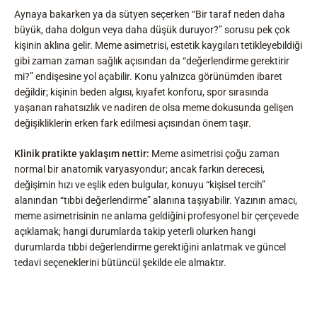
Aynaya bakarken ya da sütyen seçerken “Bir taraf neden daha
büyük, daha dolgun veya daha düşük duruyor?” sorusu pek çok
kişinin aklına gelir. Meme asimetrisi, estetik kaygıları tetikleyebildiği
gibi zaman zaman sağlık açısından da “değerlendirme gerektirir
mi?” endişesine yol açabilir. Konu yalnızca görünümden ibaret
değildir; kişinin beden algısı, kıyafet konforu, spor sırasında
yaşanan rahatsızlık ve nadiren de olsa meme dokusunda gelişen
değişikliklerin erken fark edilmesi açısından önem taşır.
Klinik pratikte yaklaşım nettir:
Meme asimetrisi çoğu zaman
normal bir anatomik varyasyondur; ancak farkın derecesi,
değişimin hızı ve eşlik eden bulgular, konuyu “kişisel tercih”
alanından “tıbbi değerlendirme” alanına taşıyabilir. Yazının amacı,
meme asimetrisinin ne anlama geldiğini profesyonel bir çerçevede
açıklamak; hangi durumlarda takip yeterli olurken hangi
durumlarda tıbbi değerlendirme gerektiğini anlatmak ve güncel
tedavi seçeneklerini bütüncül şekilde ele almaktır.