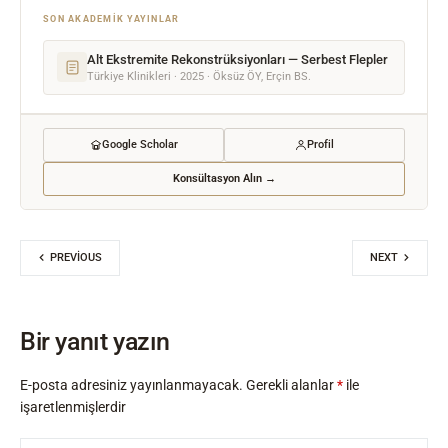
SON AKADEMIK YAYINLAR
Alt Ekstremite Rekonstrüksiyonları — Serbest Flepler
Türkiye Klinikleri · 2025 · Öksüz ÖY, Erçin BS.
Google Scholar
Profil
Konsültasyon Alın →
PREVIOUS
NEXT
Bir yanıt yazın
E-posta adresiniz yayınlanmayacak.
Gerekli alanlar
*
ile
işaretlenmişlerdir