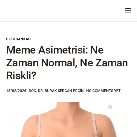
ANA SAYFA
HAKKIMIZDA
BILGI BANKASI
DOKTORLARIMIZ
Meme Asimetrisi: Ne
OPERASYONLAR
Zaman Normal, Ne Zaman
BLOG
Riskli?
İLETIŞIM
16/02/2026
DOÇ. DR. BURAK SERCAN ERÇIN
NO COMMENTS YET