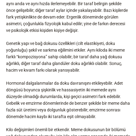
aynı anda ve aynı hızda ilerlemeyebilir. Bir taraf belirgin şekilde
önce gelişebilir; diğer taraf aylar içinde yakalayabilir. Bazı kişilerde
fark yetişkinlikte de devam eder. Ergenlik döneminde görülen
asimetri, çoğunlukla fizyolojik kabul edilir; yine de farkın derecesi
ve psikolojik etkisi kişiden kişiye değişir.
Genetik yapı ve bağ dokusu özellikleri (cilt elastikiyeti, doku
yoğunluğu) şekil ve sarkma eğilimini etkiler. Aynı kiloda iki meme
farklı “kompozisyona” sahip olabilir; bir taraf daha yağ dokusu
ağırlıklı, diğer taraf daha glandüler doku ağırlıklı olabilir. Sonuç,
hacim ve kıvam farkı olarak yansıyabilir.
Hormonal dalgalanmalar da doku davranışını etkileyebilir. Adet
döngüsü boyunca şişkinlik ve hassasiyetin iki memede aynı
düzeyde olmadığı durumlarda, kişi geçici asimetri fark edebilir.
Gebelik ve emzirme dönemlerinde de benzer şekilde bir meme daha
fazla süt üretimi veya dolgunluk gösterebilir; emzirme sonrası
dönemde hacim kaybı iki tarafta eşit olmayabilir.
Kilo değişimleri önemli bir etkendir. Meme dokusunun bir bölümü