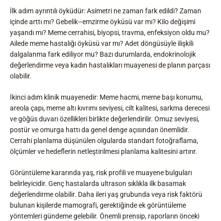
İlk adım ayrıntılı öyküdür: Asimetri ne zaman fark edildi? Zaman
içinde arttı mı? Gebelik–emzirme öyküsü var mı? Kilo değişimi
yaşandı mı? Meme cerrahisi, biyopsi, travma, enfeksiyon oldu mu?
Ailede meme hastalığı öyküsü var mı? Adet döngüsüyle ilişkili
dalgalanma fark ediliyor mu? Bazı durumlarda, endokrinolojik
değerlendirme veya kadın hastalıkları muayenesi de planın parçası
olabilir.
İkinci adım klinik muayenedir: Meme hacmi, meme başı konumu,
areola çapı, meme altı kıvrımı seviyesi, cilt kalitesi, sarkma derecesi
ve göğüs duvarı özellikleri birlikte değerlendirilir. Omuz seviyesi,
postür ve omurga hattı da genel denge açısından önemlidir.
Cerrahi planlama düşünülen olgularda standart fotoğraflama,
ölçümler ve hedeflerin netleştirilmesi planlama kalitesini artırır.
Görüntüleme kararında yaş, risk profili ve muayene bulguları
belirleyicidir. Genç hastalarda ultrason sıklıkla ilk basamak
değerlendirme olabilir. Daha ileri yaş grubunda veya risk faktörü
bulunan kişilerde mamografi, gerektiğinde ek görüntüleme
yöntemleri gündeme gelebilir. Önemli prensip, raporların önceki