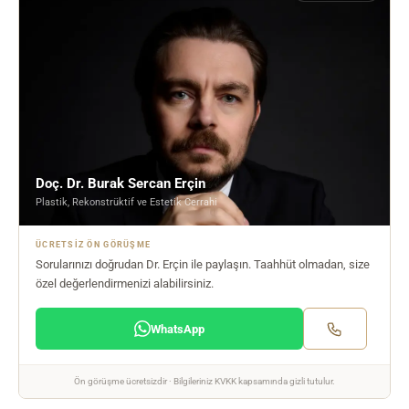
Doç. Dr. Burak Sercan Erçin
Plastik, Rekonstrüktif ve Estetik Cerrahi
ÜCRETSIZ ÖN GÖRÜŞME
Sorularınızı doğrudan Dr. Erçin ile paylaşın. Taahhüt olmadan, size
özel değerlendirmenizi alabilirsiniz.
WhatsApp
Ön görüşme ücretsizdir · Bilgileriniz KVKK kapsamında gizli tutulur.