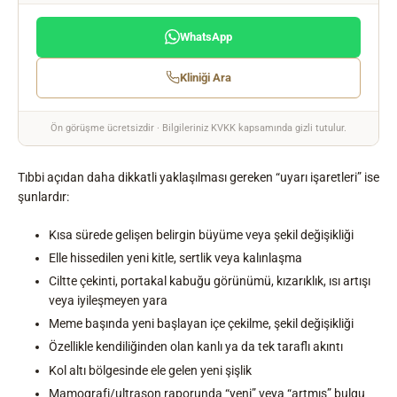
WhatsApp
Kliniği Ara
Ön görüşme ücretsizdir · Bilgileriniz KVKK kapsamında gizli tutulur.
Tıbbi açıdan daha dikkatli yaklaşılması gereken “uyarı işaretleri” ise
şunlardır:
Kısa sürede gelişen belirgin büyüme veya şekil değişikliği
Elle hissedilen yeni kitle, sertlik veya kalınlaşma
Ciltte çekinti, portakal kabuğu görünümü, kızarıklık, ısı artışı
veya iyileşmeyen yara
Meme başında yeni başlayan içe çekilme, şekil değişikliği
Özellikle kendiliğinden olan kanlı ya da tek taraflı akıntı
Kol altı bölgesinde ele gelen yeni şişlik
Mamografi/ultrason raporunda “yeni” veya “artmış” bulgu