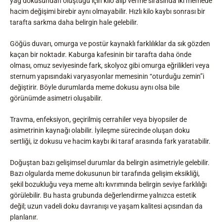
yağ dokusundan oluştuğu için kilo alıp verme sırasında iki memede
hacim değişimi birebir aynı olmayabilir. Hızlı kilo kaybı sonrası bir
tarafta sarkma daha belirgin hale gelebilir.
Göğüs duvarı, omurga ve postür kaynaklı farklılıklar da sık gözden
kaçan bir noktadır. Kaburga kafesinin bir tarafta daha önde
olması, omuz seviyesinde fark, skolyoz gibi omurga eğrilikleri veya
sternum yapısındaki varyasyonlar memesinin “oturduğu zemin”i
değiştirir. Böyle durumlarda meme dokusu aynı olsa bile
görünümde asimetri oluşabilir.
Travma, enfeksiyon, geçirilmiş cerrahiler veya biyopsiler de
asimetrinin kaynağı olabilir. İyileşme sürecinde oluşan doku
sertliği, iz dokusu ve hacim kaybı iki taraf arasında fark yaratabilir.
Doğuştan bazı gelişimsel durumlar da belirgin asimetriyle gelebilir.
Bazı olgularda meme dokusunun bir tarafında gelişim eksikliği,
şekil bozukluğu veya meme altı kıvrımında belirgin seviye farklılığı
görülebilir. Bu hasta grubunda değerlendirme yalnızca estetik
değil; uzun vadeli doku davranışı ve yaşam kalitesi açısından da
planlanır.