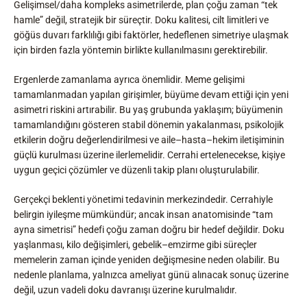
Gelişimsel/daha kompleks asimetrilerde, plan çoğu zaman “tek
hamle” değil, stratejik bir süreçtir. Doku kalitesi, cilt limitleri ve
göğüs duvarı farklılığı gibi faktörler, hedeflenen simetriye ulaşmak
için birden fazla yöntemin birlikte kullanılmasını gerektirebilir.
Ergenlerde zamanlama ayrıca önemlidir. Meme gelişimi
tamamlanmadan yapılan girişimler, büyüme devam ettiği için yeni
asimetri riskini artırabilir. Bu yaş grubunda yaklaşım; büyümenin
tamamlandığını gösteren stabil dönemin yakalanması, psikolojik
etkilerin doğru değerlendirilmesi ve aile–hasta–hekim iletişiminin
güçlü kurulması üzerine ilerlemelidir. Cerrahi ertelenecekse, kişiye
uygun geçici çözümler ve düzenli takip planı oluşturulabilir.
Gerçekçi beklenti yönetimi tedavinin merkezindedir. Cerrahiyle
belirgin iyileşme mümkündür; ancak insan anatomisinde “tam
ayna simetrisi” hedefi çoğu zaman doğru bir hedef değildir. Doku
yaşlanması, kilo değişimleri, gebelik–emzirme gibi süreçler
memelerin zaman içinde yeniden değişmesine neden olabilir. Bu
nedenle planlama, yalnızca ameliyat günü alınacak sonuç üzerine
değil, uzun vadeli doku davranışı üzerine kurulmalıdır.