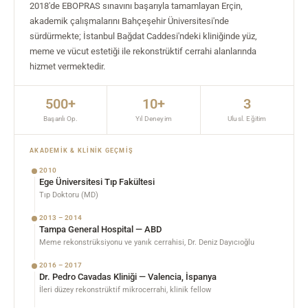
2018'de EBOPRAS sınavını başarıyla tamamlayan Erçin,
akademik çalışmalarını Bahçeşehir Üniversitesi'nde
sürdürmekte; İstanbul Bağdat Caddesi'ndeki kliniğinde yüz,
meme ve vücut estetiği ile rekonstrüktif cerrahi alanlarında
hizmet vermektedir.
500+
10+
3
Başarılı Op.
Yıl Deneyim
Ulusl. Eğitim
AKADEMIK & KLINIK GEÇMIŞ
2010
Ege Üniversitesi Tıp Fakültesi
Tıp Doktoru (MD)
2013 – 2014
Tampa General Hospital — ABD
Meme rekonstrüksiyonu ve yanık cerrahisi, Dr. Deniz Dayıcıoğlu
2016 – 2017
Dr. Pedro Cavadas Kliniği — Valencia, İspanya
İleri düzey rekonstrüktif mikrocerrahi, klinik fellow