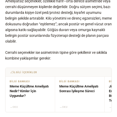
Ameliyatsız seçenekler, özellikle hafif–orta derece asimetride veya
cerrahi düşünmeyen kişilerde değerlidir. Doğru sütyen seçimi, bazı
durumlarda kişiye özel ped/protez desteği, kıyafet uyumunu
belirgin şekilde artırabilir. Kilo yönetimi ve direnç egzersizleri, meme
dokusunu doğrudan “eşitlemez”; ancak postür ve genel vücut oran
algısına katkı sağlayabilir. Göğüs duvarı veya omurga kaynaklı
belirgin postür sorunlarında fizyoterapi desteği de planın parçası
olabilir.
Cerrahi seçenekler ise asimetrinin tipine göre şekillenir ve sıklıkla
kombine yaklaşımlar gerekir:
İLGILI İÇERIKLER
BILGI BANKASI
BILGI BANKASI
BILGI
Meme Küçültme Ameliyatı
Meme Küçültme Ameliyatı
Jinek
Nedir? Kimler İçin
Sonrası İyileşme Süreci
Erke
Uygundur?
Büyüm
Tedav
→
→
→
OKU
OKU
OK