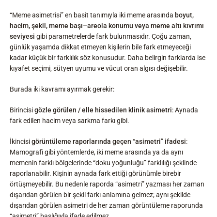
“Meme asimetrisi” en basit tanımıyla iki meme arasında
boyut,
hacim, şekil, meme başı–areola konumu veya meme altı kıvrımı
seviyesi
gibi parametrelerde fark bulunmasıdır. Çoğu zaman,
günlük yaşamda dikkat etmeyen kişilerin bile fark etmeyeceği
kadar küçük bir farklılık söz konusudur. Daha belirgin farklarda ise
kıyafet seçimi, sütyen uyumu ve vücut oran algısı değişebilir.
Burada iki kavramı ayırmak gerekir:
Birincisi
gözle görülen / elle hissedilen klinik asimetri
: Aynada
fark edilen hacim veya sarkma farkı gibi.
İkincisi
görüntüleme raporlarında geçen “asimetri” ifadesi
:
Mamografi gibi yöntemlerde, iki meme arasında ya da aynı
memenin farklı bölgelerinde “doku yoğunluğu” farklılığı şeklinde
raporlanabilir. Kişinin aynada fark ettiği görünümle birebir
örtüşmeyebilir. Bu nedenle raporda “asimetri” yazması her zaman
dışarıdan görülen bir şekil farkı anlamına gelmez; aynı şekilde
dışarıdan görülen asimetri de her zaman görüntüleme raporunda
“asimetri” başlığıyla ifade edilmez.