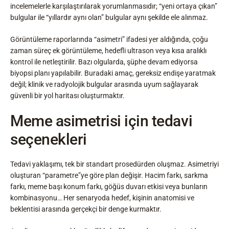
incelemelerle karşılaştırılarak yorumlanmasıdır; “yeni ortaya çıkan”
bulgular ile “yıllardır aynı olan” bulgular aynı şekilde ele alınmaz.
Görüntüleme raporlarında “asimetri” ifadesi yer aldığında, çoğu
zaman süreç ek görüntüleme, hedefli ultrason veya kısa aralıklı
kontrol ile netleştirilir. Bazı olgularda, şüphe devam ediyorsa
biyopsi planı yapılabilir. Buradaki amaç, gereksiz endişe yaratmak
değil; klinik ve radyolojik bulgular arasında uyum sağlayarak
güvenli bir yol haritası oluşturmaktır.
Meme asimetrisi için tedavi
seçenekleri
Tedavi yaklaşımı, tek bir standart prosedürden oluşmaz. Asimetriyi
oluşturan “parametre”ye göre plan değişir. Hacim farkı, sarkma
farkı, meme başı konum farkı, göğüs duvarı etkisi veya bunların
kombinasyonu… Her senaryoda hedef, kişinin anatomisi ve
beklentisi arasında gerçekçi bir denge kurmaktır.