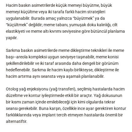
Hacim baskın asimetrilerde küçük memeyi büyütme, büyük
memeyi küçültme veya iki tarafa farklı hacim stratejileri
uygulanabilir. Burada amaç yalnızca “büyütmek” ya da
“küçültmek” değildir; meme tabanı, yumuşak doku kalınlığı, cilt
elastikiyeti ve meme altı kıvrımı seviyesine göre bütüncül planlama
yapılır.
Sarkma baskın asimetrilerde meme dikleştirme teknikleri ile meme
başı–areola kompleksi uygun seviyeye taşınabilir, meme konisi
şekillendirilebilir ve iki taraf arasında daha dengeli bir görünüm
hedeflenebilir. Sarkma ile hacim kaybı birlikteyse, dikleştirme ile
hacim artırma aynı seansta veya aşamalı planlanabilir.
Otolog yağ enjeksiyonu (yağ transferi), seçilmiş hastalarda hacim
düzeltme ve kontur iyileştirmede etkili bir araçtır. Yağ dokusunun
bir kısmı zaman içinde emilebileceği için kimi olgularda tekrar
seansı gerekebilir. Buna karşın, özellikle ince ayar gerektiren kontur
farklılıklarında veya implant tercih etmeyen hastalarda önemli bir
alternatiftir.